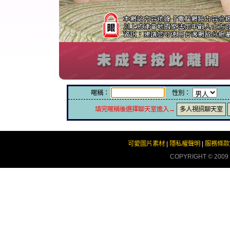
暱稱：
性別：
填完暱稱後選擇聊天室進入→
多人視訊聊天室
可愛圖片素材
|
隱私權聲明
|
服務條款
COPYRIGHT © 2009